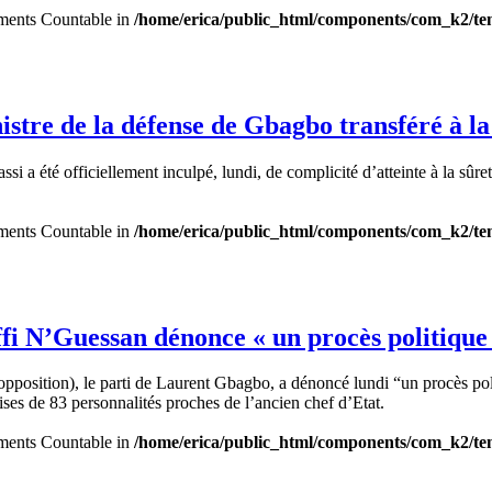
lements Countable in
/home/erica/public_html/components/com_k2/tem
nistre de la défense de Gbagbo transféré à
 été officiellement inculpé, lundi, de complicité d’atteinte à la sûreté 
lements Countable in
/home/erica/public_html/components/com_k2/tem
ffi N’Guessan dénonce « un procès politique
opposition), le parti de Laurent Gbagbo, a dénoncé lundi “un procès polit
ises de 83 personnalités proches de l’ancien chef d’Etat.
lements Countable in
/home/erica/public_html/components/com_k2/tem