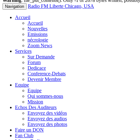
Warning
: file_put_contents(): Only -1 of 2678 bytes written, possibly
Radio FM Liberte Chicago, USA
Navigation
Accueil
Accueil
Nouvelles
Emissions
nécrologie
Zoom News
Services
Sur Demande
Forum
Dedicace
Conference-Debats
Devenir Membre
Equipe
Equipe
Qui sommes-nous
Mission
Echos Des Auditeurs
Envoyez des vidéos
Envoyez des audios
Envoyez des photos
Faire un DON
Fan Club