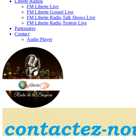
Liberte Radios
FM Liberte Live
FM Liberte Gospel Live
FM Liberte Radio Talk Shows Live
FM Liberte Radio Trottoir Live
Partenaires
Contact
Audio Player