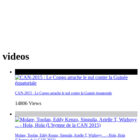
videos
CAN-2015 : Le Congo arrache le nul contre la Guinée équatoriale
14806 Views
Molare, Toofan, Eddy Kenzo, Singuila, Arielle T, Wizboyy ... - Hola, Hola
(L'hymne de la CAN 2015)