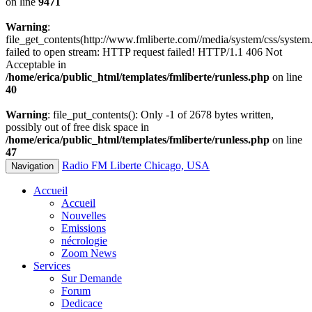
on line
9471
Warning
:
file_get_contents(http://www.fmliberte.com//media/system/css/system.
failed to open stream: HTTP request failed! HTTP/1.1 406 Not
Acceptable in
/home/erica/public_html/templates/fmliberte/runless.php
on line
40
Warning
: file_put_contents(): Only -1 of 2678 bytes written,
possibly out of free disk space in
/home/erica/public_html/templates/fmliberte/runless.php
on line
47
Radio FM Liberte Chicago, USA
Navigation
Accueil
Accueil
Nouvelles
Emissions
nécrologie
Zoom News
Services
Sur Demande
Forum
Dedicace