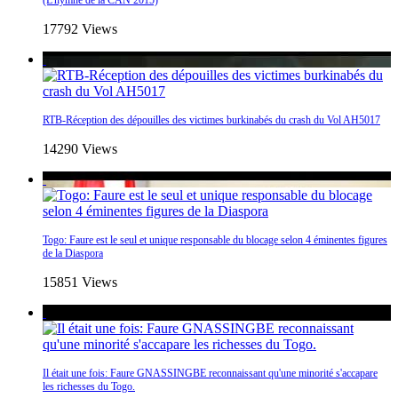
17792 Views
RTB-Réception des dépouilles des victimes burkinabés du crash du Vol AH5017
14290 Views
Togo: Faure est le seul et unique responsable du blocage selon 4 éminentes figures
de la Diaspora
15851 Views
Il était une fois: Faure GNASSINGBE reconnaissant qu'une minorité s'accapare
les richesses du Togo.