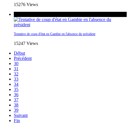
15276 Views
Tentative de coup d'état en Gambie en l'absence du président
15247 Views
Début
Précédent
30
31
32
33
34
35
36
37
38
39
Suivant
Fin