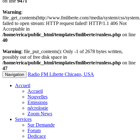
on line
9471
Warning
:
file_get_contents(http://www.fmliberte.com//media/system/css/system.
failed to open stream: HTTP request failed! HTTP/1.1 406 Not
Acceptable in
/home/erica/public_html/templates/fmliberte/runless.php
on line
40
Warning
: file_put_contents(): Only -1 of 2678 bytes written,
possibly out of free disk space in
/home/erica/public_html/templates/fmliberte/runless.php
on line
47
Radio FM Liberte Chicago, USA
Navigation
Accueil
Accueil
Nouvelles
Emissions
nécrologie
Zoom News
Services
Sur Demande
Forum
Dedicace