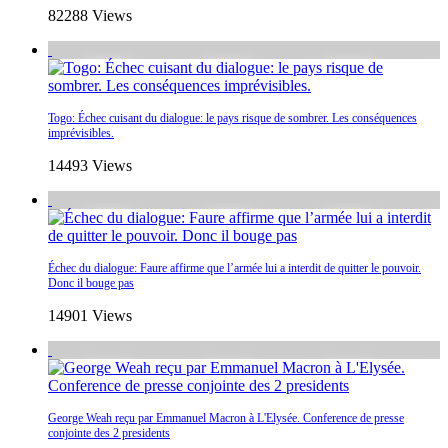
82288 Views
Togo: Échec cuisant du dialogue: le pays risque de sombrer. Les conséquences
imprévisibles.
14493 Views
Échec du dialogue: Faure affirme que l’armée lui a interdit de quitter le pouvoir.
Donc il bouge pas
14901 Views
George Weah reçu par Emmanuel Macron à L'Elysée. Conference de presse
conjointe des 2 presidents