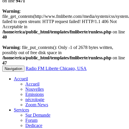
on line
9471
Warning
:
file_get_contents(http://www.fmliberte.com//media/system/css/system.
failed to open stream: HTTP request failed! HTTP/1.1 406 Not
Acceptable in
/home/erica/public_html/templates/fmliberte/runless.php
on line
40
Warning
: file_put_contents(): Only -1 of 2678 bytes written,
possibly out of free disk space in
/home/erica/public_html/templates/fmliberte/runless.php
on line
47
Radio FM Liberte Chicago, USA
Navigation
Accueil
Accueil
Nouvelles
Emissions
nécrologie
Zoom News
Services
Sur Demande
Forum
Dedicace