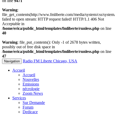
on line
9471
Warning
:
file_get_contents(http://www.fmliberte.com//media/system/css/system.
failed to open stream: HTTP request failed! HTTP/1.1 406 Not
Acceptable in
/home/erica/public_html/templates/fmliberte/runless.php
on line
40
Warning
: file_put_contents(): Only -1 of 2678 bytes written,
possibly out of free disk space in
/home/erica/public_html/templates/fmliberte/runless.php
on line
47
Radio FM Liberte Chicago, USA
Navigation
Accueil
Accueil
Nouvelles
Emissions
nécrologie
Zoom News
Services
Sur Demande
Forum
Dedicace