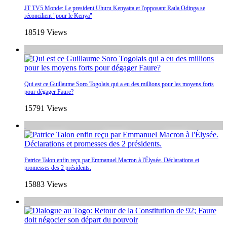
JT TV5 Monde: Le president Uhuru Kenyatta et l'opposant Raïla Odinga se
réconcilient "pour le Kenya"
18519 Views
Qui est ce Guillaume Soro Togolais qui a eu des millions pour les moyens forts
pour dégager Faure?
15791 Views
Patrice Talon enfin reçu par Emmanuel Macron à l'Élysée. Déclarations et
promesses des 2 présidents.
15883 Views