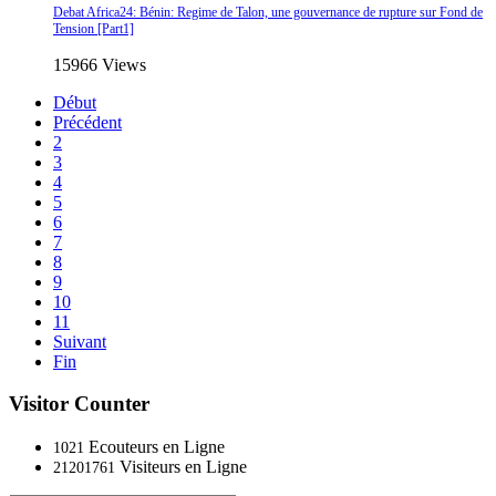
Debat Africa24: Bénin: Regime de Talon, une gouvernance de rupture sur Fond de
Tension [Part1]
15966 Views
Début
Précédent
2
3
4
5
6
7
8
9
10
11
Suivant
Fin
Visitor Counter
Ecouteurs en Ligne
1021
Visiteurs en Ligne
21201761