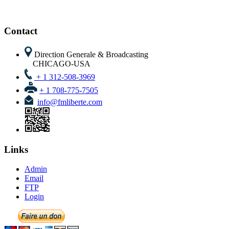
CHICAGO-USA
+ 1 312-508-3969
+ 1 708-775-7505
info@fmliberte.com
Links
Admin
Email
FTP
Login
Newsletter