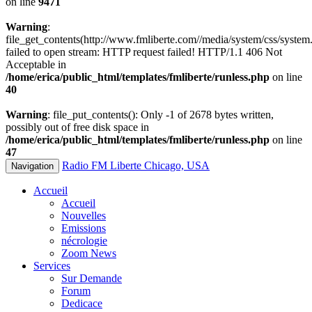
on line
9471
Warning
:
file_get_contents(http://www.fmliberte.com//media/system/css/system.
failed to open stream: HTTP request failed! HTTP/1.1 406 Not
Acceptable in
/home/erica/public_html/templates/fmliberte/runless.php
on line
40
Warning
: file_put_contents(): Only -1 of 2678 bytes written,
possibly out of free disk space in
/home/erica/public_html/templates/fmliberte/runless.php
on line
47
Radio FM Liberte Chicago, USA
Navigation
Accueil
Accueil
Nouvelles
Emissions
nécrologie
Zoom News
Services
Sur Demande
Forum
Dedicace