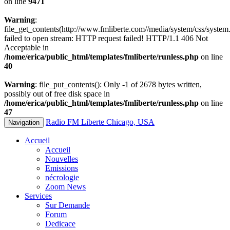
on line
9471
Warning
:
file_get_contents(http://www.fmliberte.com//media/system/css/system.
failed to open stream: HTTP request failed! HTTP/1.1 406 Not
Acceptable in
/home/erica/public_html/templates/fmliberte/runless.php
on line
40
Warning
: file_put_contents(): Only -1 of 2678 bytes written,
possibly out of free disk space in
/home/erica/public_html/templates/fmliberte/runless.php
on line
47
Radio FM Liberte Chicago, USA
Navigation
Accueil
Accueil
Nouvelles
Emissions
nécrologie
Zoom News
Services
Sur Demande
Forum
Dedicace