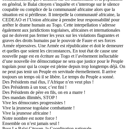
en général, le Balai citoyen s’inquiète et s’interroge sur le silence
coupable ou complice de la communauté africaine alors que la
situation est si périlleuse. Il interpelle la communauté africaine, la
CEDEAO et l’Union africaine à prendre leur responsabilité pour
arrêter le drame humain au Togo. Cette interpellation s’adresse
également aux juridictions togolaises, africaines et internationales
qui ne doivent pas fermer les yeux sur les violations flagrantes et
graves des droits humains par le pouvoir de Faure et ses forces
Armée répressives. Une Armée est républicaine et doit le demeurer
et quelles que soient les circonstances, En tout état de cause une
nouvelle page est en écriture au Togo et l’avènement inéluctable
d’une nouvelle ère démocratique ne sera que justice pour le Peuple
togolais pour qui la coupe est pleine depuis trop longtemps déjà. On
ne peut pas tenir un Peuple en servitude éternellement. Il arrive
toujours un temps où il se libère. Le temps du Peuple a sonné.
Des Présidents mal élus, l’Afrique n’en veut plus !
Des Présidents à un tour, c’est fini !
Des Présidents de père en fils, on en a marre !
Des mandats illimités, STOP !
Vive les démocrates progressistes !
Vive la jeunesse togolaise combattante !
Vive la jeunesse africaine !
Notre nombre est notre force !
Ensemble on n’est jamais seul !
Pour Le Balai Citoyen, la Coordination nationale