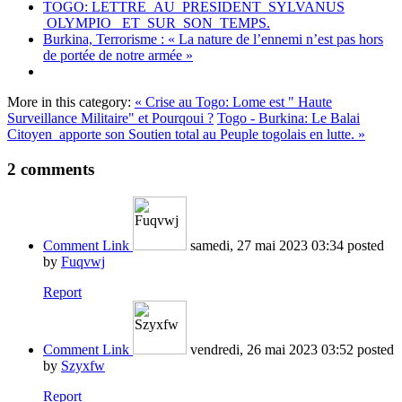
TOGO: LETTRE AU PRESIDENT SYLVANUS
OLYMPIO ET SUR SON TEMPS.
Burkina, Terrorisme : « La nature de l’ennemi n’est pas hors
de portée de notre armée »
More in this category:
« Crise au Togo: Lome est " Haute
Surveillance Militaire" et Pourqoui ?
Togo - Burkina: Le Balai
Citoyen apporte son Soutien total au Peuple togolais en lutte. »
2
comments
Comment Link
samedi, 27 mai 2023 03:34
posted
by
Fuqvwj
Report
Comment Link
vendredi, 26 mai 2023 03:52
posted
by
Szyxfw
Report