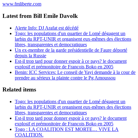
www.fmliberte.com
Latest from Bill Emile Davolk
Alerte Info: DJ Arafat est décédé
Togo: les populations d'un quartier de Lomé dégagent un
larbin du RPT-UNIR et organisent eux-mêmes des élections
libres, transparentes et democratiques
Un ex-membre de la garde présidentielle de Faure déporté
depuis la Russie
Est-il trop tard pour donner espoir à ce pays? le document
explosif et prémonitoire de François Boko en 2005
Benin: ICC Services: Le conseil de Yayi demande à la cour de
prendre au sérieux la plainte contre le Pg Amoussou
Related items
Togo: les populations d'un quartier de Lomé dégagent un
larbin du RPT-UNIR et organisent eux-mêmes des élections
libres, transparentes et democratiques
Est-il trop tard pour donner espoir à ce pays? le document
explosif et prémonitoire de François Boko en 2005
Togo : LA COALITION EST MORTE… VIVE LA
COALITION.