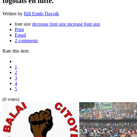
togolais en lutte.
Written by
Bill Emile Davolk
font size
decrease font size
increase font size
Print
Email
2
comments
Rate this item
1
2
3
4
5
(0 votes)