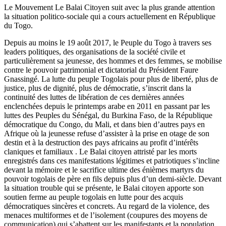
Le Mouvement Le Balai Citoyen suit avec la plus grande attention
la situation politico-sociale qui a cours actuellement en République
du Togo.
Depuis au moins le 19 août 2017, le Peuple du Togo à travers ses
leaders politiques, des organisations de la société civile et
particulièrement sa jeunesse, des hommes et des femmes, se mobilise
contre le pouvoir patrimonial et dictatorial du Président Faure
Gnassingé. La lutte du peuple Togolais pour plus de liberté, plus de
justice, plus de dignité, plus de démocratie, s’inscrit dans la
continuité des luttes de libération de ces dernières années
enclenchées depuis le printemps arabe en 2011 en passant par les
luttes des Peuples du Sénégal, du Burkina Faso, de la République
démocratique du Congo, du Mali, et dans bien d’autres pays en
Afrique où la jeunesse refuse d’assister à la prise en otage de son
destin et à la destruction des pays africains au profit d’intérêts
claniques et familiaux . Le Balai citoyen attristé par les morts
enregistrés dans ces manifestations légitimes et patriotiques s’incline
devant la mémoire et le sacrifice ultime des énièmes martyrs du
pouvoir togolais de père en fils depuis plus d’un demi-siècle. Devant
la situation trouble qui se présente, le Balai citoyen apporte son
soutien ferme au peuple togolais en lutte pour des acquis
démocratiques sincères et concrets. Au regard de la violence, des
menaces multiformes et de l’isolement (coupures des moyens de
communication) qui s’abattent sur les manifestants et la population