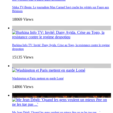
Sikka TV-Benin: Le journaliste Max Carmel Savi crache les vérités sur Faure aux
Béninois
18069 Views
Burkina Info TV: Invité: Dany Ayida. Crise au Togo, la resistance contre le regime
despotiqu
15135 Views
Washington et Paris mettent en garde Lomé
14866 Views
Me Jean Dégli: 'Quand les gens veulent un mieux être on ne les tue pas ...'