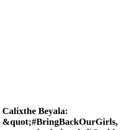
Calixthe Beyala:
&quot;#BringBackOurGirls,