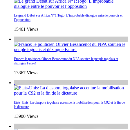
Le grand Débat sur Africa N*1:Togo: L’improbable dialogue entre le pouvoir et
l’opposition
15461 Views
France: le politicien Olivier Besancenot du NPA soutien le peuple togolais et
dézingue Faure!
13367 Views
Etats-Unis: La diaspora togolaise accentue la mobilisation pour la C92 et la fin de
la dictature
13900 Views