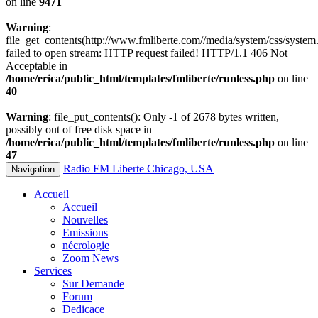
on line
9471
Warning
:
file_get_contents(http://www.fmliberte.com//media/system/css/system.
failed to open stream: HTTP request failed! HTTP/1.1 406 Not
Acceptable in
/home/erica/public_html/templates/fmliberte/runless.php
on line
40
Warning
: file_put_contents(): Only -1 of 2678 bytes written,
possibly out of free disk space in
/home/erica/public_html/templates/fmliberte/runless.php
on line
47
Radio FM Liberte Chicago, USA
Navigation
Accueil
Accueil
Nouvelles
Emissions
nécrologie
Zoom News
Services
Sur Demande
Forum
Dedicace