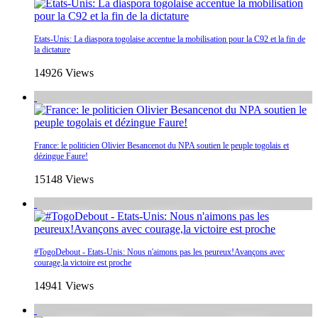
Etats-Unis: La diaspora togolaise accentue la mobilisation pour la C92 et la fin de
la dictature
14926 Views
France: le politicien Olivier Besancenot du NPA soutien le peuple togolais et
dézingue Faure!
15148 Views
#TogoDebout - Etats-Unis: Nous n'aimons pas les peureux!Avançons avec
courage,la victoire est proche
14941 Views