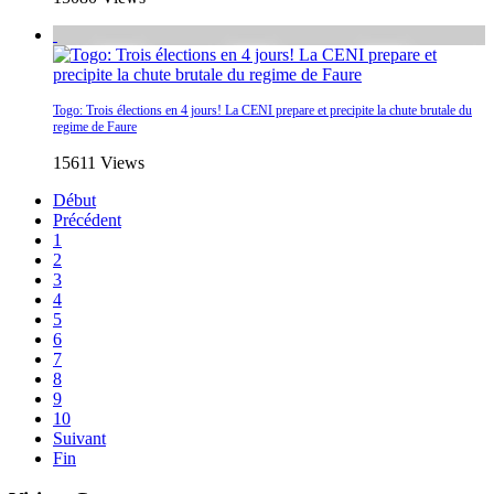
Togo: Trois élections en 4 jours! La CENI prepare et precipite la chute brutale du
regime de Faure
15611 Views
Début
Précédent
1
2
3
4
5
6
7
8
9
10
Suivant
Fin