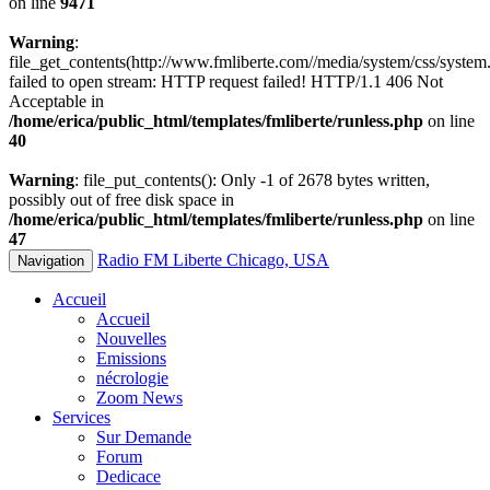
on line
9471
Warning
:
file_get_contents(http://www.fmliberte.com//media/system/css/system.
failed to open stream: HTTP request failed! HTTP/1.1 406 Not
Acceptable in
/home/erica/public_html/templates/fmliberte/runless.php
on line
40
Warning
: file_put_contents(): Only -1 of 2678 bytes written,
possibly out of free disk space in
/home/erica/public_html/templates/fmliberte/runless.php
on line
47
Radio FM Liberte Chicago, USA
Navigation
Accueil
Accueil
Nouvelles
Emissions
nécrologie
Zoom News
Services
Sur Demande
Forum
Dedicace