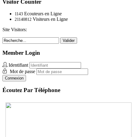
Visitor Counter
Ecouteurs en Ligne
1143
Visiteurs en Ligne
21140812
Site Visitors:
Valider
Member Login
Identifiant
Mot de passe
Connexion
Écoutez Par Téléphone
UK:
+44 (0) 33.0606.0954