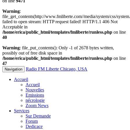
on line
9471
Warning
:
file_get_contents(http://www.fmliberte.com//media/system/css/system.
failed to open stream: HTTP request failed! HTTP/1.1 406 Not
Acceptable in
/home/erica/public_html/templates/fmliberte/runless.php
on line
40
Warning
: file_put_contents(): Only -1 of 2678 bytes written,
possibly out of free disk space in
/home/erica/public_html/templates/fmliberte/runless.php
on line
47
Radio FM Liberte Chicago, USA
Navigation
Accueil
Accueil
Nouvelles
Emissions
nécrologie
Zoom News
Services
Sur Demande
Forum
Dedicace