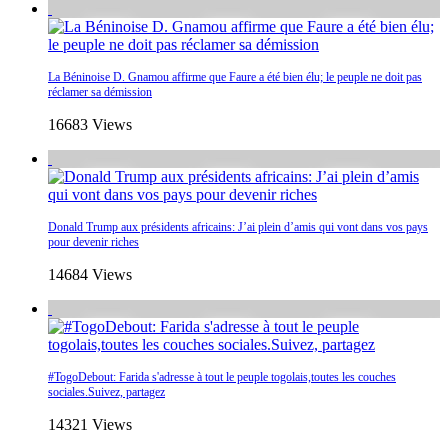
La Béninoise D. Gnamou affirme que Faure a été bien élu; le peuple ne doit pas
réclamer sa démission
16683 Views
Donald Trump aux présidents africains: J’ai plein d’amis qui vont dans vos pays
pour devenir riches
14684 Views
#TogoDebout: Farida s'adresse à tout le peuple togolais,toutes les couches
sociales.Suivez, partagez
14321 Views