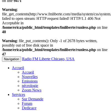
on line
9471
Warning
:
file_get_contents(http://www.fmliberte.com//media/system/css/system.
failed to open stream: HTTP request failed! HTTP/1.1 406 Not
Acceptable in
/home/erica/public_html/templates/fmliberte/runless.php
on line
40
Warning
: file_put_contents(): Only -1 of 2678 bytes written,
possibly out of free disk space in
/home/erica/public_html/templates/fmliberte/runless.php
on line
47
Radio FM Liberte Chicago, USA
Navigation
Accueil
Accueil
Nouvelles
Emissions
nécrologie
Zoom News
Services
Sur Demande
Forum
Dedicace