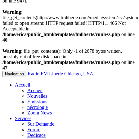
on line
9471
Warning
:
file_get_contents(http://www.fmliberte.com//media/system/css/system.
failed to open stream: HTTP request failed! HTTP/1.1 406 Not
Acceptable in
/home/erica/public_html/templates/fmliberte/runless.php
on line
40
Warning
: file_put_contents(): Only -1 of 2678 bytes written,
possibly out of free disk space in
/home/erica/public_html/templates/fmliberte/runless.php
on line
47
Radio FM Liberte Chicago, USA
Navigation
Accueil
Accueil
Nouvelles
Emissions
nécrologie
Zoom News
Services
Sur Demande
Forum
Dedicace