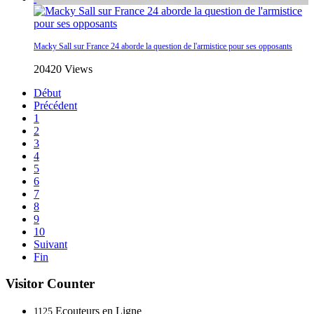
Macky Sall sur France 24 aborde la question de l'armistice pour ses opposants
20420 Views
Début
Précédent
1
2
3
4
5
6
7
8
9
10
Suivant
Fin
Visitor Counter
Ecouteurs en Ligne
1125