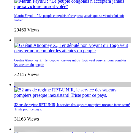
Martin Fayulu : "Le peuple congolais n'acceptera jamais que sa victoire lui soit
volée"
29460 Views
Gaétan Ahoomey Z., 1er député non-voyant du Togo veut oeuvrer pour combler
les attentes du peuple
32145 Views
52 ans de regime RPT-UNIR, le service des sapeurs pompiers presque inexsistant!
Triste pour ce pays.
31163 Views