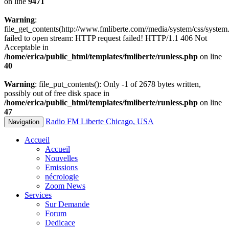
on line
9471
Warning
:
file_get_contents(http://www.fmliberte.com//media/system/css/system.
failed to open stream: HTTP request failed! HTTP/1.1 406 Not
Acceptable in
/home/erica/public_html/templates/fmliberte/runless.php
on line
40
Warning
: file_put_contents(): Only -1 of 2678 bytes written,
possibly out of free disk space in
/home/erica/public_html/templates/fmliberte/runless.php
on line
47
Radio FM Liberte Chicago, USA
Navigation
Accueil
Accueil
Nouvelles
Emissions
nécrologie
Zoom News
Services
Sur Demande
Forum
Dedicace