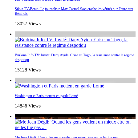
Sikka TV-Benin: Le journaliste Max Carmel Savi crache les vérités sur Faure aux
Béninois
18057 Views
Burkina Info TV: Invité: Dany Ayida. Crise au Togo, la resistance contre le regime
despotiqu
15128 Views
Washington et Paris mettent en garde Lomé
14846 Views
Me Jean Dégli: 'Quand les gens veulent un mieux être on ne les tue pas ...'