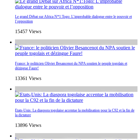
Le grand Débat sur Africa N*1:Togo: L’improbable dialogue entre le pouvoir et
l’opposition
15457 Views
France: le politicien Olivier Besancenot du NPA soutien le peuple togolais et
dézingue Faure!
13361 Views
Etats-Unis: La diaspora togolaise accentue la mobilisation pour la C92 et la fin de
la dictature
13896 Views