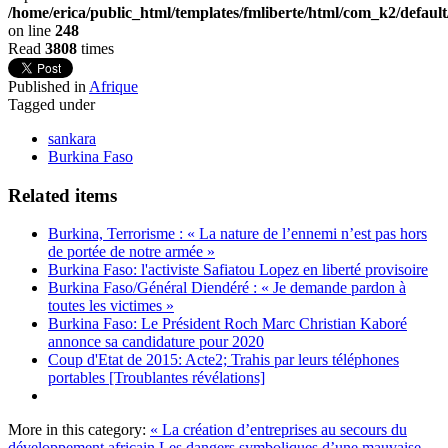
/home/erica/public_html/templates/fmliberte/html/com_k2/defaul
on line
248
Read
3808
times
Published in
Afrique
Tagged under
sankara
Burkina Faso
Related items
Burkina, Terrorisme : « La nature de l’ennemi n’est pas hors
de portée de notre armée »
Burkina Faso: l'activiste Safiatou Lopez en liberté provisoire
Burkina Faso/Général Diendéré : « Je demande pardon à
toutes les victimes »
Burkina Faso: Le Président Roch Marc Christian Kaboré
annonce sa candidature pour 2020
Coup d'Etat de 2015: Acte2; Trahis par leurs téléphones
portables [Troublantes révélations]
More in this category:
« La création d’entreprises au secours du
développement africain
Les dangers symboliques d’une mauvaise