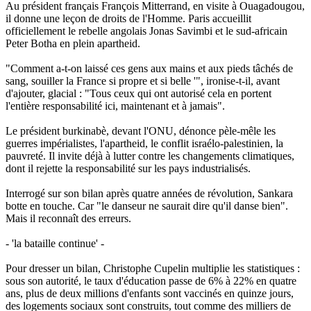
Au président français François Mitterrand, en visite à Ouagadougou,
il donne une leçon de droits de l'Homme. Paris accueillit
officiellement le rebelle angolais Jonas Savimbi et le sud-africain
Peter Botha en plein apartheid.
"Comment a-t-on laissé ces gens aux mains et aux pieds tâchés de
sang, souiller la France si propre et si belle '", ironise-t-il, avant
d'ajouter, glacial : "Tous ceux qui ont autorisé cela en portent
l'entière responsabilité ici, maintenant et à jamais".
Le président burkinabè, devant l'ONU, dénonce pèle-mêle les
guerres impérialistes, l'apartheid, le conflit israélo-palestinien, la
pauvreté. Il invite déjà à lutter contre les changements climatiques,
dont il rejette la responsabilité sur les pays industrialisés.
Interrogé sur son bilan après quatre années de révolution, Sankara
botte en touche. Car "le danseur ne saurait dire qu'il danse bien".
Mais il reconnaît des erreurs.
- 'la bataille continue' -
Pour dresser un bilan, Christophe Cupelin multiplie les statistiques :
sous son autorité, le taux d'éducation passe de 6% à 22% en quatre
ans, plus de deux millions d'enfants sont vaccinés en quinze jours,
des logements sociaux sont construits, tout comme des milliers de