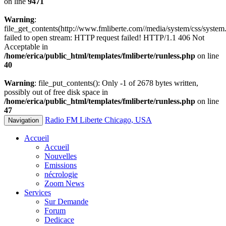
on line
9471
Warning
:
file_get_contents(http://www.fmliberte.com//media/system/css/system.
failed to open stream: HTTP request failed! HTTP/1.1 406 Not
Acceptable in
/home/erica/public_html/templates/fmliberte/runless.php
on line
40
Warning
: file_put_contents(): Only -1 of 2678 bytes written,
possibly out of free disk space in
/home/erica/public_html/templates/fmliberte/runless.php
on line
47
Radio FM Liberte Chicago, USA
Navigation
Accueil
Accueil
Nouvelles
Emissions
nécrologie
Zoom News
Services
Sur Demande
Forum
Dedicace