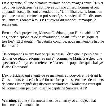
En Argentine, où une dictature militaire fit des ravages entre 1976 et
1983, les spectateurs "se sont levés comme un seul homme et ont
applaudi" lorsqu'ils l'ont entendu dire : "Un militaire sans formation
politique est un criminel en puissance", se souvient-il. "Le discours
de Sankara s'adapte à tous les citoyens du monde", remarque le
réalisateur.
Emu après la projection, Moussa Ouédraogo, un Burkinabè de 37
ans, ancien "pionnier de la révolution", se dit "très nostalgique et
très fier". Et d'ajouter : "la bataille continue, nous maintenons haut le
flambeau !"
"Je comprends mieux tout ce qui se passe, l'élan que le peuple veut
donner ou plutôt redonner au pays", commente Maria Gaschet, une
spectatrice française, en référence à la révolte populaire qui a balayé
Blaise Compaoré.
L'ex-président, qui a tenté de se maintenir au pouvoir en révisant la
Constitution, en a été chassé fin octobre par des centaines de milliers
de jeunes imprégnés des discours sankaristes. "Malheur à ceux qui
bâillonnent leur peuple", disait le capitaine Sankara. AFP
Warning
: count(): Parameter must be an array or an object that
implements Countable in