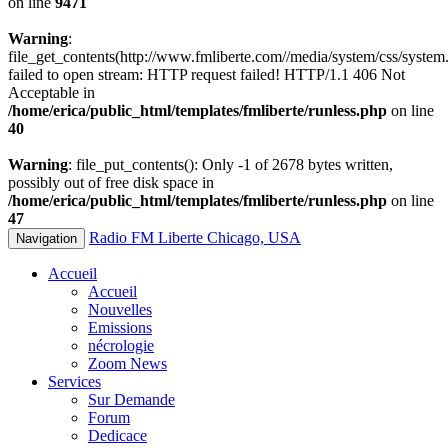
on line
9471
Warning
:
file_get_contents(http://www.fmliberte.com//media/system/css/system.
failed to open stream: HTTP request failed! HTTP/1.1 406 Not
Acceptable in
/home/erica/public_html/templates/fmliberte/runless.php
on line
40
Warning
: file_put_contents(): Only -1 of 2678 bytes written,
possibly out of free disk space in
/home/erica/public_html/templates/fmliberte/runless.php
on line
47
Radio FM Liberte Chicago, USA
Navigation
Accueil
Accueil
Nouvelles
Emissions
nécrologie
Zoom News
Services
Sur Demande
Forum
Dedicace