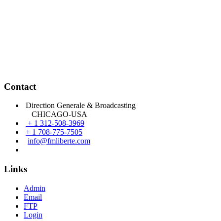
Contact
Direction Generale & Broadcasting
CHICAGO-USA
+ 1 312-508-3969
+ 1 708-775-7505
info@fmliberte.com
Links
Admin
Email
FTP
Login