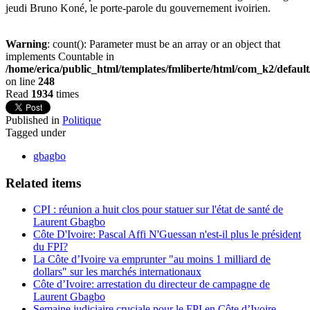
jeudi Bruno Koné, le porte-parole du gouvernement ivoirien.
Warning
: count(): Parameter must be an array or an object that
implements Countable in
/home/erica/public_html/templates/fmliberte/html/com_k2/defaul
on line
248
Read
1934
times
Published in
Politique
Tagged under
gbagbo
Related items
CPI : réunion a huit clos pour statuer sur l'état de santé de
Laurent Gbagbo
Côte D'Ivoire: Pascal Affi N'Guessan n'est-il plus le président
du FPI?
La Côte d’Ivoire va emprunter "au moins 1 milliard de
dollars" sur les marchés internationaux
Côte d’Ivoire: arrestation du directeur de campagne de
Laurent Gbagbo
Semaine judiciaire cruciale pour le FPI en Côte d’Ivoire