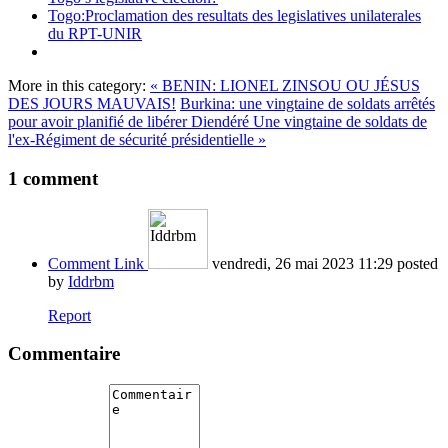
Togo:Proclamation des resultats des legislatives unilaterales
du RPT-UNIR
More in this category:
« BENIN: LIONEL ZINSOU OU JÉSUS
DES JOURS MAUVAIS!
Burkina: une vingtaine de soldats arrêtés
pour avoir planifié de libérer Diendéré Une vingtaine de soldats de
l'ex-Régiment de sécurité présidentielle »
1
comment
Comment Link
vendredi, 26 mai 2023 11:29
posted
by
Iddrbm
Report
Commentaire