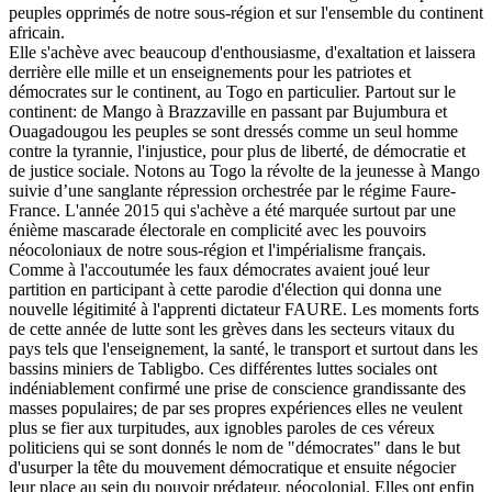
peuples opprimés de notre sous-région et sur l'ensemble du continent
africain.
Elle s'achève avec beaucoup d'enthousiasme, d'exaltation et laissera
derrière elle mille et un enseignements pour les patriotes et
démocrates sur le continent, au Togo en particulier. Partout sur le
continent: de Mango à Brazzaville en passant par Bujumbura et
Ouagadougou les peuples se sont dressés comme un seul homme
contre la tyrannie, l'injustice, pour plus de liberté, de démocratie et
de justice sociale. Notons au Togo la révolte de la jeunesse à Mango
suivie d’une sanglante répression orchestrée par le régime Faure-
France. L'année 2015 qui s'achève a été marquée surtout par une
énième mascarade électorale en complicité avec les pouvoirs
néocoloniaux de notre sous-région et l'impérialisme français.
Comme à l'accoutumée les faux démocrates avaient joué leur
partition en participant à cette parodie d'élection qui donna une
nouvelle légitimité à l'apprenti dictateur FAURE. Les moments forts
de cette année de lutte sont les grèves dans les secteurs vitaux du
pays tels que l'enseignement, la santé, le transport et surtout dans les
bassins miniers de Tabligbo. Ces différentes luttes sociales ont
indéniablement confirmé une prise de conscience grandissante des
masses populaires; de par ses propres expériences elles ne veulent
plus se fier aux turpitudes, aux ignobles paroles de ces véreux
politiciens qui se sont donnés le nom de "démocrates" dans le but
d'usurper la tête du mouvement démocratique et ensuite négocier
leur place au sein du pouvoir prédateur, néocolonial. Elles ont enfin