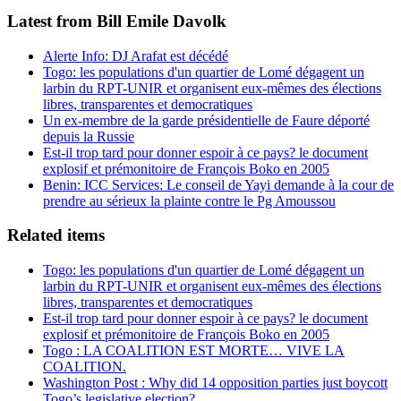
Latest from Bill Emile Davolk
Alerte Info: DJ Arafat est décédé
Togo: les populations d'un quartier de Lomé dégagent un
larbin du RPT-UNIR et organisent eux-mêmes des élections
libres, transparentes et democratiques
Un ex-membre de la garde présidentielle de Faure déporté
depuis la Russie
Est-il trop tard pour donner espoir à ce pays? le document
explosif et prémonitoire de François Boko en 2005
Benin: ICC Services: Le conseil de Yayi demande à la cour de
prendre au sérieux la plainte contre le Pg Amoussou
Related items
Togo: les populations d'un quartier de Lomé dégagent un
larbin du RPT-UNIR et organisent eux-mêmes des élections
libres, transparentes et democratiques
Est-il trop tard pour donner espoir à ce pays? le document
explosif et prémonitoire de François Boko en 2005
Togo : LA COALITION EST MORTE… VIVE LA
COALITION.
Washington Post : Why did 14 opposition parties just boycott
Togo’s legislative election?