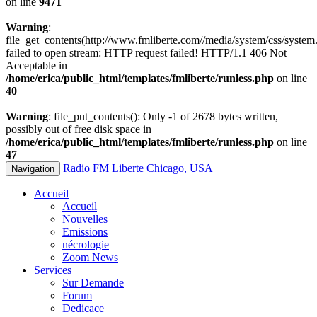
on line
9471
Warning
:
file_get_contents(http://www.fmliberte.com//media/system/css/system.
failed to open stream: HTTP request failed! HTTP/1.1 406 Not
Acceptable in
/home/erica/public_html/templates/fmliberte/runless.php
on line
40
Warning
: file_put_contents(): Only -1 of 2678 bytes written,
possibly out of free disk space in
/home/erica/public_html/templates/fmliberte/runless.php
on line
47
Radio FM Liberte Chicago, USA
Navigation
Accueil
Accueil
Nouvelles
Emissions
nécrologie
Zoom News
Services
Sur Demande
Forum
Dedicace