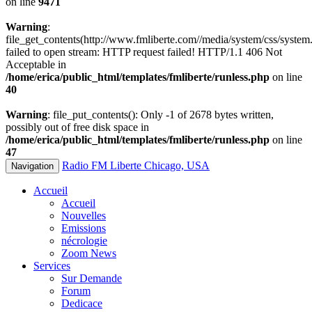
on line
9471
Warning
:
file_get_contents(http://www.fmliberte.com//media/system/css/system.
failed to open stream: HTTP request failed! HTTP/1.1 406 Not
Acceptable in
/home/erica/public_html/templates/fmliberte/runless.php
on line
40
Warning
: file_put_contents(): Only -1 of 2678 bytes written,
possibly out of free disk space in
/home/erica/public_html/templates/fmliberte/runless.php
on line
47
Radio FM Liberte Chicago, USA
Navigation
Accueil
Accueil
Nouvelles
Emissions
nécrologie
Zoom News
Services
Sur Demande
Forum
Dedicace