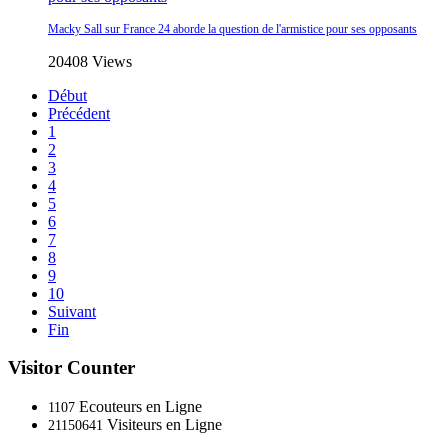
Macky Sall sur France 24 aborde la question de l'armistice pour ses opposants
20408 Views
Début
Précédent
1
2
3
4
5
6
7
8
9
10
Suivant
Fin
Visitor Counter
Ecouteurs en Ligne
1107
Visiteurs en Ligne
21150641