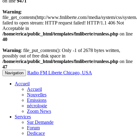
on line
9471
Warning
:
file_get_contents(http://www.fmliberte.com//media/system/css/system.
failed to open stream: HTTP request failed! HTTP/1.1 406 Not
Acceptable in
/home/erica/public_html/templates/fmliberte/runless.php
on line
40
Warning
: file_put_contents(): Only -1 of 2678 bytes written,
possibly out of free disk space in
/home/erica/public_html/templates/fmliberte/runless.php
on line
47
Radio FM Liberte Chicago, USA
Navigation
Accueil
Accueil
Nouvelles
Emissions
nécrologie
Zoom News
Services
Sur Demande
Forum
Dedicace