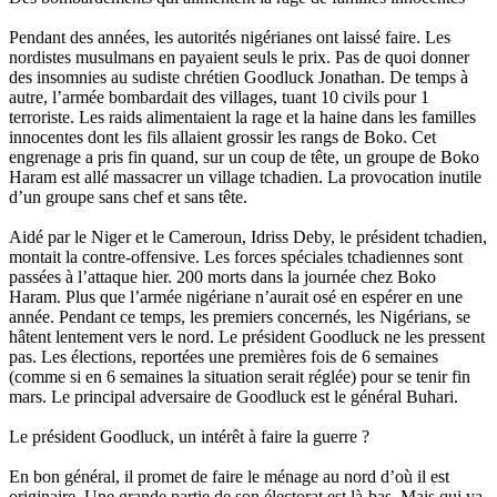
Pendant des années, les autorités nigérianes ont laissé faire. Les
nordistes musulmans en payaient seuls le prix. Pas de quoi donner
des insomnies au sudiste chrétien Goodluck Jonathan. De temps à
autre, l’armée bombardait des villages, tuant 10 civils pour 1
terroriste. Les raids alimentaient la rage et la haine dans les familles
innocentes dont les fils allaient grossir les rangs de Boko. Cet
engrenage a pris fin quand, sur un coup de tête, un groupe de Boko
Haram est allé massacrer un village tchadien. La provocation inutile
d’un groupe sans chef et sans tête.
Aidé par le Niger et le Cameroun, Idriss Deby, le président tchadien,
montait la contre-offensive. Les forces spéciales tchadiennes sont
passées à l’attaque hier. 200 morts dans la journée chez Boko
Haram. Plus que l’armée nigériane n’aurait osé en espérer en une
année. Pendant ce temps, les premiers concernés, les Nigérians, se
hâtent lentement vers le nord. Le président Goodluck ne les pressent
pas. Les élections, reportées une premières fois de 6 semaines
(comme si en 6 semaines la situation serait réglée) pour se tenir fin
mars. Le principal adversaire de Goodluck est le général Buhari.
Le président Goodluck, un intérêt à faire la guerre ?
En bon général, il promet de faire le ménage au nord d’où il est
originaire. Une grande partie de son électorat est là-bas. Mais qui va