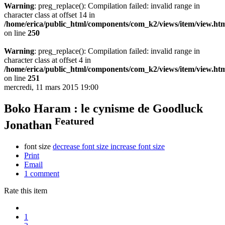
Warning
: preg_replace(): Compilation failed: invalid range in
character class at offset 14 in
/home/erica/public_html/components/com_k2/views/item/view.ht
on line
250
Warning
: preg_replace(): Compilation failed: invalid range in
character class at offset 4 in
/home/erica/public_html/components/com_k2/views/item/view.ht
on line
251
mercredi, 11 mars 2015 19:00
Boko Haram : le cynisme de Goodluck
Featured
Jonathan
font size
decrease font size
increase font size
Print
Email
1
comment
Rate this item
1