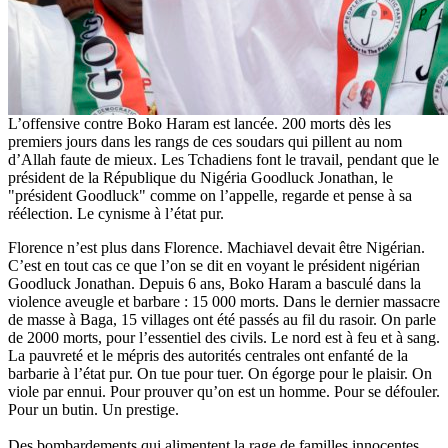
L’offensive contre Boko Haram est lancée. 200 morts dès les
premiers jours dans les rangs de ces soudars qui pillent au nom
d’Allah faute de mieux. Les Tchadiens font le travail, pendant que le
président de la République du Nigéria Goodluck Jonathan, le
"président Goodluck" comme on l’appelle, regarde et pense à sa
réélection. Le cynisme à l’état pur.
Florence n’est plus dans Florence. Machiavel devait être Nigérian.
C’est en tout cas ce que l’on se dit en voyant le président nigérian
Goodluck Jonathan. Depuis 6 ans, Boko Haram a basculé dans la
violence aveugle et barbare : 15 000 morts. Dans le dernier massacre
de masse à Baga, 15 villages ont été passés au fil du rasoir. On parle
de 2000 morts, pour l’essentiel des civils. Le nord est à feu et à sang.
La pauvreté et le mépris des autorités centrales ont enfanté de la
barbarie à l’état pur. On tue pour tuer. On égorge pour le plaisir. On
viole par ennui. Pour prouver qu’on est un homme. Pour se défouler.
Pour un butin. Un prestige.
Des bombardements qui alimentent la rage de familles innocentes