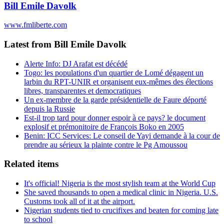
Bill Emile Davolk
www.fmliberte.com
Latest from Bill Emile Davolk
Alerte Info: DJ Arafat est décédé
Togo: les populations d'un quartier de Lomé dégagent un
larbin du RPT-UNIR et organisent eux-mêmes des élections
libres, transparentes et democratiques
Un ex-membre de la garde présidentielle de Faure déporté
depuis la Russie
Est-il trop tard pour donner espoir à ce pays? le document
explosif et prémonitoire de François Boko en 2005
Benin: ICC Services: Le conseil de Yayi demande à la cour de
prendre au sérieux la plainte contre le Pg Amoussou
Related items
It's official! Nigeria is the most stylish team at the World Cup
She saved thousands to open a medical clinic in Nigeria. U.S.
Customs took all of it at the airport.
Nigerian students tied to crucifixes and beaten for coming late
to school