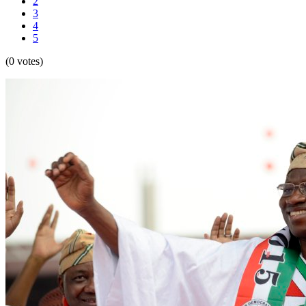
2
3
4
5
(0 votes)