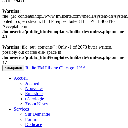
on line
9471
Warning
:
file_get_contents(http://www.fmliberte.com//media/system/css/system.
failed to open stream: HTTP request failed! HTTP/1.1 406 Not
Acceptable in
/home/erica/public_html/templates/fmliberte/runless.php
on line
40
Warning
: file_put_contents(): Only -1 of 2678 bytes written,
possibly out of free disk space in
/home/erica/public_html/templates/fmliberte/runless.php
on line
47
Radio FM Liberte Chicago, USA
Navigation
Accueil
Accueil
Nouvelles
Emissions
nécrologie
Zoom News
Services
Sur Demande
Forum
Dedicace