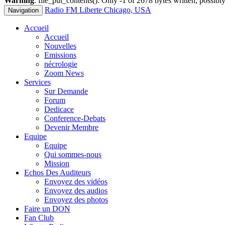
Warning
: file_put_contents(): Only -1 of 2678 bytes written, possibly
Radio FM Liberte Chicago, USA
Navigation
Accueil
Accueil
Nouvelles
Emissions
nécrologie
Zoom News
Services
Sur Demande
Forum
Dedicace
Conference-Debats
Devenir Membre
Equipe
Equipe
Qui sommes-nous
Mission
Echos Des Auditeurs
Envoyez des vidéos
Envoyez des audios
Envoyez des photos
Faire un DON
Fan Club