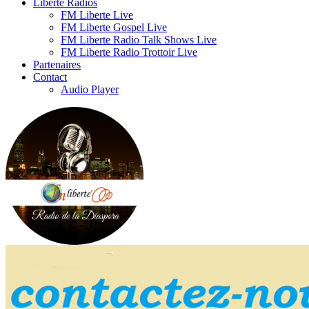
Liberte Radios
FM Liberte Live
FM Liberte Gospel Live
FM Liberte Radio Talk Shows Live
FM Liberte Radio Trottoir Live
Partenaires
Contact
Audio Player