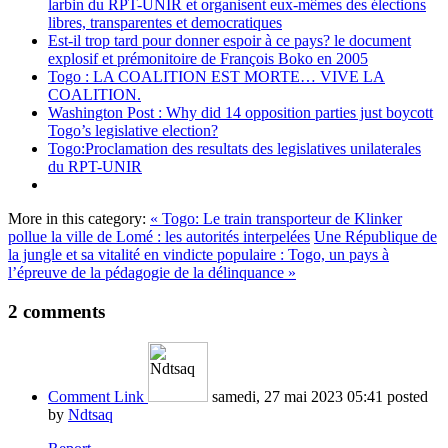
larbin du RPT-UNIR et organisent eux-mêmes des élections
libres, transparentes et democratiques
Est-il trop tard pour donner espoir à ce pays? le document
explosif et prémonitoire de François Boko en 2005
Togo : LA COALITION EST MORTE… VIVE LA
COALITION.
Washington Post : Why did 14 opposition parties just boycott
Togo’s legislative election?
Togo:Proclamation des resultats des legislatives unilaterales
du RPT-UNIR
More in this category:
« Togo: Le train transporteur de Klinker
pollue la ville de Lomé : les autorités interpelées
Une République de
la jungle et sa vitalité en vindicte populaire : Togo, un pays à
l’épreuve de la pédagogie de la délinquance »
2
comments
Comment Link
samedi, 27 mai 2023 05:41
posted
by
Ndtsaq