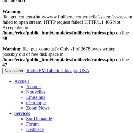
on line
9471
Warning
:
file_get_contents(http://www.fmliberte.com//media/system/css/system.
failed to open stream: HTTP request failed! HTTP/1.1 406 Not
Acceptable in
/home/erica/public_html/templates/fmliberte/runless.php
on line
40
Warning
: file_put_contents(): Only -1 of 2678 bytes written,
possibly out of free disk space in
/home/erica/public_html/templates/fmliberte/runless.php
on line
47
Radio FM Liberte Chicago, USA
Navigation
Accueil
Accueil
Nouvelles
Emissions
nécrologie
Zoom News
Services
Sur Demande
Forum
Dedicace