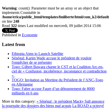
Warning
: count(): Parameter must be an array or an object that
implements Countable in
/home/erica/public_html/templates/fmliberte/html/com_k2/defaul
on line
248
Read
322
times
Last modified on mercredi, 09 juillet 2014 15:06
Published in
Economie
Latest from
Ethiopia Aims to Launch Satellite
Sénégal: Karim Wade accuse le président de vouloir
l'empêcher de se présenter
Togo: Gilbert Bawara charge le CST et la Coalition Arc-en-
ciel de « Confusion, incohérence, inconstance et contradiction
».
TOGO: Invitation au Meeting du Président de l’ANC-Togo
en Allemagne
Togo: Fabre accuse Faure d’un détournement de 8000
milliards en 6 ans
More in this category:
« Sénégal : le président Macky Sall annonce
la poursuite des dossiers des biens mal acquis
La BOAD a octroyé