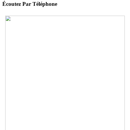
Écoutez Par Téléphone
Belgium:
+32 (0) 25.88.26.61
Envoyez des vidéos
Envoyez des photos