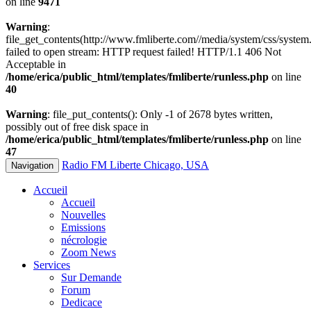
on line
9471
Warning
:
file_get_contents(http://www.fmliberte.com//media/system/css/system.
failed to open stream: HTTP request failed! HTTP/1.1 406 Not
Acceptable in
/home/erica/public_html/templates/fmliberte/runless.php
on line
40
Warning
: file_put_contents(): Only -1 of 2678 bytes written,
possibly out of free disk space in
/home/erica/public_html/templates/fmliberte/runless.php
on line
47
Radio FM Liberte Chicago, USA
Navigation
Accueil
Accueil
Nouvelles
Emissions
nécrologie
Zoom News
Services
Sur Demande
Forum
Dedicace