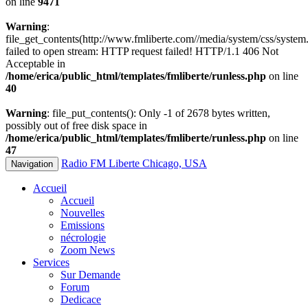
on line
9471
Warning
:
file_get_contents(http://www.fmliberte.com//media/system/css/system.
failed to open stream: HTTP request failed! HTTP/1.1 406 Not
Acceptable in
/home/erica/public_html/templates/fmliberte/runless.php
on line
40
Warning
: file_put_contents(): Only -1 of 2678 bytes written,
possibly out of free disk space in
/home/erica/public_html/templates/fmliberte/runless.php
on line
47
Radio FM Liberte Chicago, USA
Navigation
Accueil
Accueil
Nouvelles
Emissions
nécrologie
Zoom News
Services
Sur Demande
Forum
Dedicace