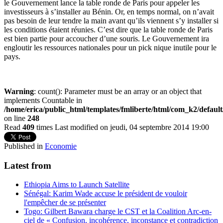
le Gouvernement lance la table ronde de Paris pour appeler les
investisseurs à s’installer au Bénin. Or, en temps normal, on n’avait
pas besoin de leur tendre la main avant qu’ils viennent s’y installer si
les conditions étaient réunies. C’est dire que la table ronde de Paris
est bien partie pour accoucher d’une souris. Le Gouvernement ira
engloutir les ressources nationales pour un pick nique inutile pour le
pays.
Warning
: count(): Parameter must be an array or an object that
implements Countable in
/home/erica/public_html/templates/fmliberte/html/com_k2/defaul
on line
248
Read
409
times
Last modified on jeudi, 04 septembre 2014 19:00
Published in
Economie
Latest from
Ethiopia Aims to Launch Satellite
Sénégal: Karim Wade accuse le président de vouloir
l'empêcher de se présenter
Togo: Gilbert Bawara charge le CST et la Coalition Arc-en-
ciel de « Confusion, incohérence, inconstance et contradiction