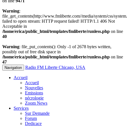
on line
9471
Warning
:
file_get_contents(http://www.fmliberte.com//media/system/css/system.
failed to open stream: HTTP request failed! HTTP/1.1 406 Not
Acceptable in
/home/erica/public_html/templates/fmliberte/runless.php
on line
40
Warning
: file_put_contents(): Only -1 of 2678 bytes written,
possibly out of free disk space in
/home/erica/public_html/templates/fmliberte/runless.php
on line
47
Radio FM Liberte Chicago, USA
Navigation
Accueil
Accueil
Nouvelles
Emissions
nécrologie
Zoom News
Services
Sur Demande
Forum
Dedicace