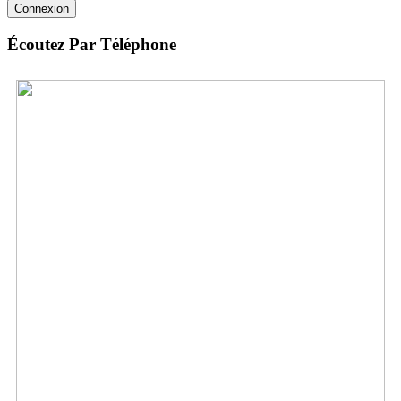
Connexion
Écoutez Par Téléphone
France:
+33 (0) 1.80.14.20.12
Envoyez des vidéos