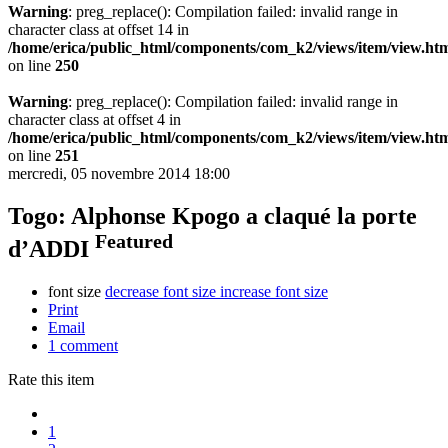
Warning
: preg_replace(): Compilation failed: invalid range in
character class at offset 14 in
/home/erica/public_html/components/com_k2/views/item/view.ht
on line
250
Warning
: preg_replace(): Compilation failed: invalid range in
character class at offset 4 in
/home/erica/public_html/components/com_k2/views/item/view.ht
on line
251
mercredi, 05 novembre 2014 18:00
Togo: Alphonse Kpogo a claqué la porte
Featured
d’ADDI
font size
decrease font size
increase font size
Print
Email
1
comment
Rate this item
1