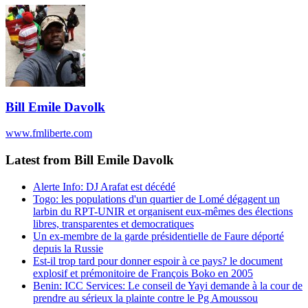
Bill Emile Davolk
www.fmliberte.com
Latest from Bill Emile Davolk
Alerte Info: DJ Arafat est décédé
Togo: les populations d'un quartier de Lomé dégagent un
larbin du RPT-UNIR et organisent eux-mêmes des élections
libres, transparentes et democratiques
Un ex-membre de la garde présidentielle de Faure déporté
depuis la Russie
Est-il trop tard pour donner espoir à ce pays? le document
explosif et prémonitoire de François Boko en 2005
Benin: ICC Services: Le conseil de Yayi demande à la cour de
prendre au sérieux la plainte contre le Pg Amoussou