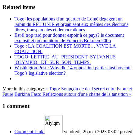
Related items
Togo: les populations d'un quartier de Lomé dégagent un
larbin du RPT-UNIR et organisent eux-mêmes des élections
libres, transparentes et democratiques
Est-il trop tard pour donner espoir à ce pays? le document
explosif et prémonitoire de François Boko en 2005
Togo : LA COALITION EST MORTE… VIVE LA
COALITION.
TOGO: LETTRE AU PRESIDENT SYLVANUS
OLYMPIO ET SUR SON TEMPS.
Washington Post : Why did 14 opposition parties just boycott
Togo’s legislative election?
More in this category:
« Togo: Soupçon de deal secret entre Fabre et
Faure
Burkina Faso: Reflexions autour d'une charte de la tansition »
1
comment
Comment Link
vendredi, 26 mai 2023 03:02
posted