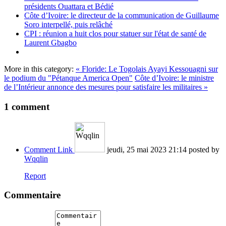
présidents Ouattara et Bédié
Côte d’Ivoire: le directeur de la communication de Guillaume
Soro interpellé, puis relâché
CPI : réunion a huit clos pour statuer sur l'état de santé de
Laurent Gbagbo
More in this category:
« Floride: Le Togolais Ayayi Kessouagni sur
le podium du "Pétanque America Open"
Côte d’Ivoire: le ministre
de l’Intérieur annonce des mesures pour satisfaire les militaires »
1
comment
Comment Link
jeudi, 25 mai 2023 21:14
posted by
Wqqlin
Report
Commentaire