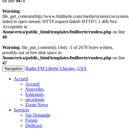
on line
9471
Warning
:
file_get_contents(http://www.fmliberte.com//media/system/css/system.
failed to open stream: HTTP request failed! HTTP/1.1 406 Not
Acceptable in
/home/erica/public_html/templates/fmliberte/runless.php
on line
40
Warning
: file_put_contents(): Only -1 of 2678 bytes written,
possibly out of free disk space in
/home/erica/public_html/templates/fmliberte/runless.php
on line
47
Radio FM Liberte Chicago, USA
Navigation
Accueil
Accueil
Nouvelles
Emissions
nécrologie
Zoom News
Services
Sur Demande
Forum
Dedicace