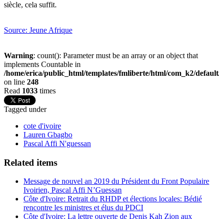
siècle, cela suffit.
Source: Jeune Afrique
Warning
: count(): Parameter must be an array or an object that
implements Countable in
/home/erica/public_html/templates/fmliberte/html/com_k2/defaul
on line
248
Read
1033
times
Tagged under
cote d'ivoire
Lauren Gbagbo
Pascal Affi N'guessan
Related items
Message de nouvel an 2019 du Président du Front Populaire
Ivoirien, Pascal Affi N’Guessan
Côte d'Ivoire: Retrait du RHDP et élections locales: Bédié
rencontre les ministres et élus du PDCI
Côte d'Ivoire: La lettre ouverte de Denis Kah Zion aux